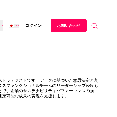
Search for:
ログイン
お問い合わせ
English
Español
中文 (中国)
Italiano
Deutsch
ストラテジストです。データに基づいた意思決定と創
ロスファンクショナルチームのリーダーシップ経験も
Français
とで、企業のサステナビリティパフォーマンスの強
測定可能な成果の実現を支援します。