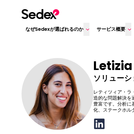
本文へスキップ
なぜSedexが選ばれるのか
サービス概要
Letizia
ソリューシ
レティツィア・ラ
造的な問題解決を
豊富です。分析に
化、ステークホル