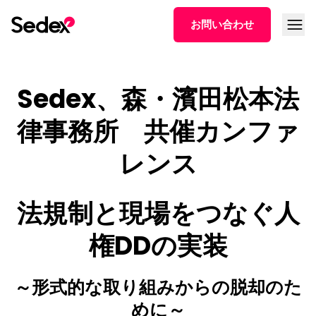
本文へスキップ
メニュ
お問い合わせ
Sedex、森・濱田松本法
律事務所 共催カンファ
レンス
法規制と現場をつなぐ人
権DDの実装
～形式的な取り組みからの脱却のた
めに～