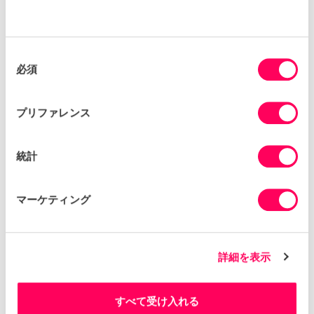
ションとQ&A形式を含むディスカッションを
通じて、実務で活用できるアプローチや示唆
を共有する場としたいと思います。
同
必須
意
【
登壇者
】
の
安達 盛光 氏（ミズノ株式会社）、金子 絵美子
選
氏（SGSジャパン株式会社）長谷部 道丈 氏
プリファレンス
択
（青山商事株式会社）
統計
塚田 智宏 弁護士
（森・濱田松本法律事務所）
Alexander Walrut 、森川 友音、山本 梓
（Sedex）
マーケティング
※なお、本セミナーは日本語で実施予定であ
り、一部の英語部分については、逐次通訳を
させていただきます。
詳細を表示
【その他】
※受講料は無料です。
すべて受け入れる