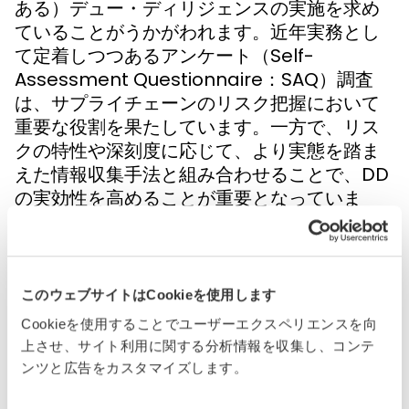
ある）デュー・ディリジェンスの実施を求め
ていることがうかがわれます。近年実務とし
て定着しつつあるアンケート（Self-
Assessment Questionnaire：SAQ）調査
は、サプライチェーンのリスク把握において
重要な役割を果たしています。一方で、リス
クの特性や深刻度に応じて、より実態を踏ま
えた情報収集手法と組み合わせることで、DD
の実効性を高めることが重要となっていま
す。
そこで、世界的に著名な社会監査に係る基準
策定団体であるSedexとの共催で、実質的な
このウェブサイトはCookieを使用します
DDを求めるCSDDDの内容を踏まえたうえ
Cookieを使用することでユーザーエクスペリエンスを向
で、企業が「意味あるDD」をどのように実践
上させ、サイト利用に関する分析情報を収集し、コンテ
していけるのかについて、参加者の皆様とと
ンツと広告をカスタマイズします。
もに理解を深めます。社会監査に長年取り組
んできた企業様もお招きして、プレゼンテー