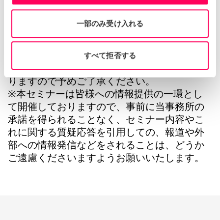
※会場の都合上、お申込み多数によりご希望
に添えない場合もございます。
一部のみ受け入れる
※ご入力いただいた情報からご所属先の確認
ができない方等、当事務所が適切ではないと
判断するお申込みについては、個別にご連絡
すべて拒否する
することなくお申込みをお断りする場合があ
りますので予めご了承ください。
※本セミナーは皆様への情報提供の一環とし
て開催しておりますので、事前に当事務所の
承諾を得られることなく、セミナー内容やこ
れに関する質疑応答を引用しての、報道や外
部への情報発信などをされることは、どうか
ご遠慮くださいますようお願いいたします。