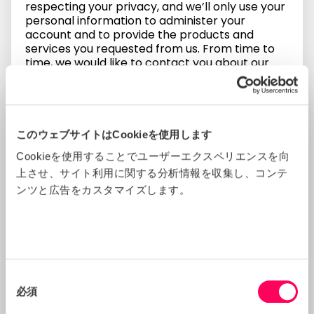
respecting your privacy, and we’ll only use your
personal information to administer your
account and to provide the products and
services you requested from us. From time to
time, we would like to contact you about our
products and services, as well as other content
that may be of interest to you. If you consent to
us contacting you for this purpose, please tick
below to say how you would like us to contact
you:
このウェブサイトはCookieを使用します
I agree to receive communications from Sedex.
Cookieを使用することでユーザーエクスペリエンスを向
You can unsubscribe from these
上させ、サイト利用に関する分析情報を収集し、コンテ
communications at any time. For more
ンツと広告をカスタマイズします。
information on how to unsubscribe, our privacy
practices, and how we are committed to
protecting and respecting your privacy, please
review our Privacy Policy.
By clicking submit below, you consent to allow
Sedex to store and process the personal
同
information submitted above to provide you
必須
意
the content requested.
の