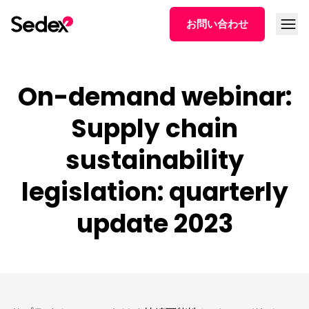
本文へスキップ
メニュ
お問い合わせ
On-demand webinar:
Supply chain
sustainability
legislation: quarterly
update 2023