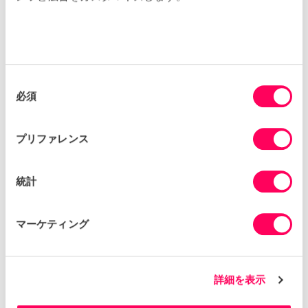
アカウントと支払い
当社の財務チームは、受領後3〜7営業日
以内にメールに返信することを目指してい
ます。
同
必須
意
チームに連絡する
の
選
プリファレンス
択
監査の苦情処理
統計
アフィリエイト承認監査人が実施した監査
について苦情がある場合は、ご連絡くださ
マーケティング
い。
チームに連絡する
詳細を表示