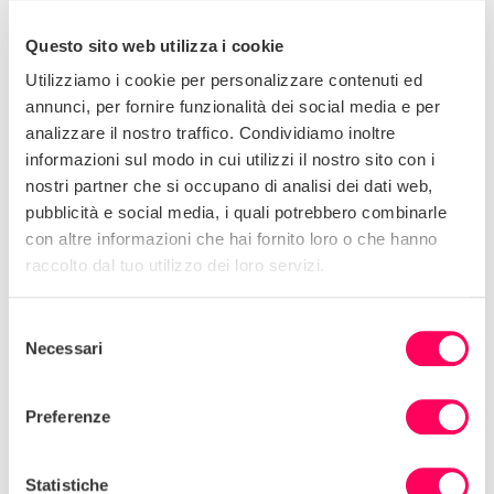
domande sono personalizzate in base alle
caratteristiche specifiche del fornitore di servizi,
garantendo pertinenza e accuratezza.
Questo sito web utilizza i cookie
Utilizziamo i cookie per personalizzare contenuti ed
Focus sulle principali aree di rischio:
Il
annunci, per fornire funzionalità dei social media e per
questionario copre aree critiche come gli
standard di lavoro, la salute e la sicurezza, l’etica
analizzare il nostro traffico. Condividiamo inoltre
aziendale e l’impatto ambientale.
informazioni sul modo in cui utilizzi il nostro sito con i
nostri partner che si occupano di analisi dei dati web,
Processo semplificato:
riduce gli oneri
pubblicità e social media, i quali potrebbero combinarle
amministrativi per i fornitori di servizi eliminando
con altre informazioni che hai fornito loro o che hanno
le domande inutili.
raccolto dal tuo utilizzo dei loro servizi.
Allineamento ai requisiti normativi:
supporta
la conformità a normative come la CSDDD.
Selezione
Necessari
Vantaggi per le aziende
del
consenso
Utilizzando il SAQ avanzato di Sedex, le aziende
Preferenze
possono:
Eseguire approfondimenti completi:
Ottieni
Statistiche