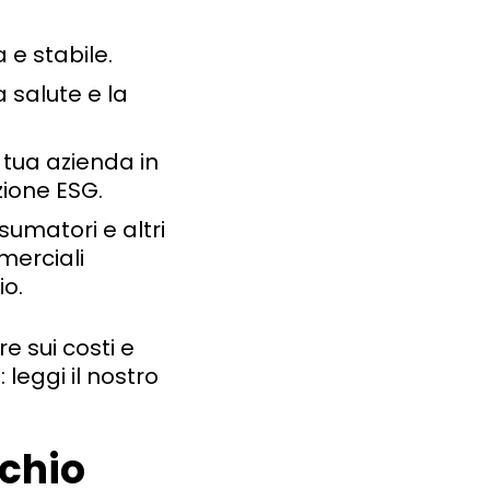
.
 e stabile.
a salute e la
 tua azienda in
zione ESG.
nsumatori e altri
erciali
io.
e sui costi e
leggi il nostro
schio