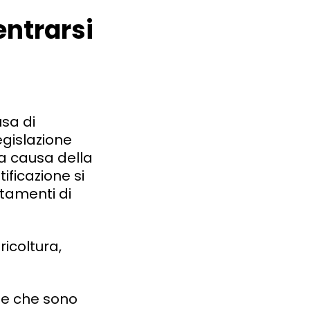
entrarsi
usa di
egislazione
 a causa della
tificazione si
rtamenti di
ricoltura,
o e che sono