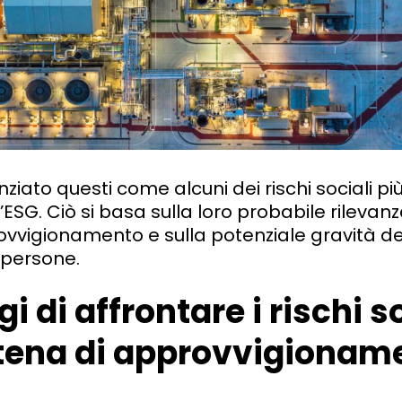
ato questi come alcuni dei rischi sociali più 
’ESG. Ciò si basa sulla loro probabile rilevan
vvigionamento e sulla potenziale gravità de
e persone.
i di affrontare i rischi s
atena di approvvigionam