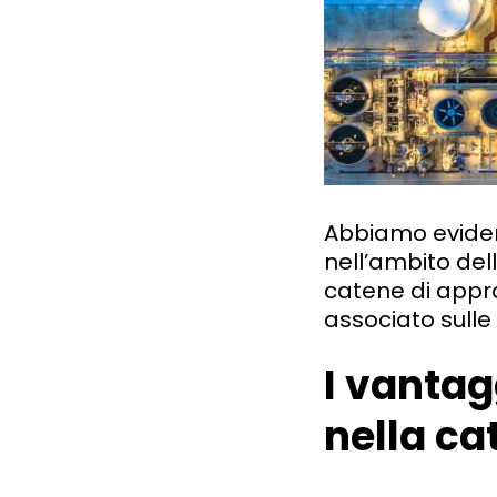
Abbiamo evidenzi
nell’ambito dell
catene di appro
associato sull
I vantagg
nella c