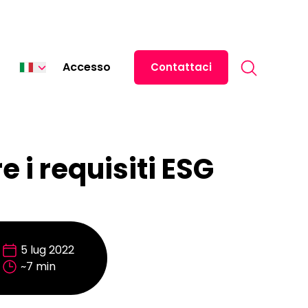
Search for:
Accesso
Contattaci
English
Español
中文 (中国)
e i requisiti ESG
日本語
Deutsch
Français
5 lug 2022
~7 min