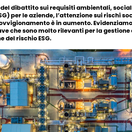
del dibattito sui requisiti ambientali, sociali
) per le aziende, l’attenzione sui rischi soci
rovvigionamento è in aumento. Evidenziamo
e che sono molto rilevanti per la gestione 
e del rischio ESG.