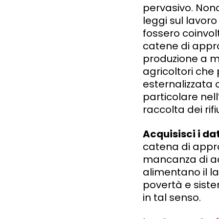
pervasivo. Nono
leggi sul lavoro
fossero coinvol
catene di appro
produzione a mon
agricoltori che
esternalizzata o
particolare nell
raccolta dei rifiu
Acquisisci i dat
catena di appro
mancanza di acc
alimentano il la
povertà e siste
in tal senso.