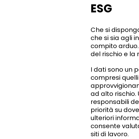
ESG
Che si disponga
che si sia agli 
compito arduo. G
del rischio e l
I dati sono un 
compresi quelli 
approvvigioname
ad alto rischio
responsabili del
priorità su dov
ulteriori inform
consente valutaz
siti di lavoro.