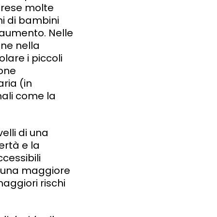
mprese molte
ni di bambini
n aumento. Nelle
une nella
lare i piccoli
ione
ria (in
mali come la
velli di una
ertà e la
cessibili
con una maggiore
aggiori rischi