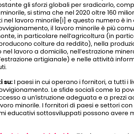
stante gli sforzi globali per sradicarlo, co
 minorile, si stima che nel 2020 oltre 160 milio
ti nel lavoro minorile[i] e questo numero è i
vvigionamento, il lavoro minorile è più com
te, in particolare nell’agricoltura (in partico
 producono colture da reddito), nella produz
 nel lavoro a domicilio, nell’estrazione minera
’estrazione artigianale) e nelle attività infor
ti.
i su:
I paesi in cui operano i fornitori, a tutti i li
vvigionamento. Le sfide sociali come la pov
esso a un’istruzione adeguata e a prezzi ac
voro minorile. I fornitori di paesi e settori 
mi educativi sottosviluppati possono avere m