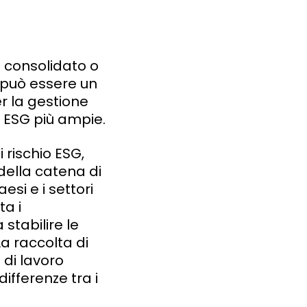
o consolidato o
G può essere un
er la gestione
e ESG più ampie.
 rischio ESG,
 della catena di
si e i settori
ta i
stabilire le
La raccolta di
 di lavoro
differenze tra i