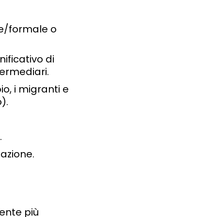
le/formale o
ificativo di
ermediari.
o, i migranti e
).
.
azione.
mente più