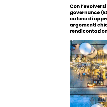
Con l’evolversi 
governance (ESG
catene di app
argomenti chiav
rendicontazion