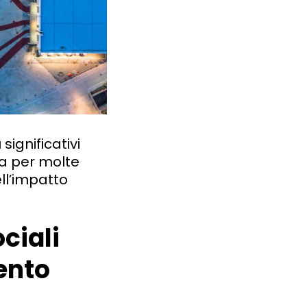
significativi
za per molte
ll’impatto
ociali
ento