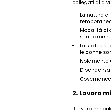
collegati alla 
La natura di
temporane
Modalità di a
sfruttamento
Lo status so
le donne son
Isolamento d
Dipendenza da
Governance f
2. Lavoro mi
Il lavoro minori