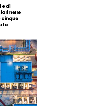
 e di
ali nelle
 cinque
e la