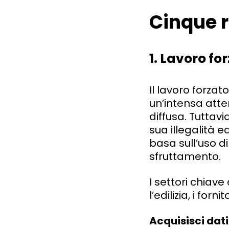
Cinque r
1. Lavoro fo
Il lavoro forzato
un’intensa atte
diffusa. Tuttav
sua illegalità ed
basa sull’uso d
sfruttamento.
I settori chiav
l’edilizia, i for
Acquisisci dati