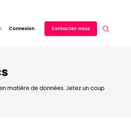
Search for:
Connexion
Contactez-nous
English
Español
中文 (中国)
cs
日本語
Italiano
en matière de données. Jetez un coup
Deutsch