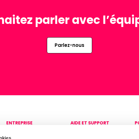
aitez parler avec l’équi
Parlez-nous
ENTREPRISE
AIDE ET SUPPORT
P
Sur
Contactez-nous
C
p
okies.