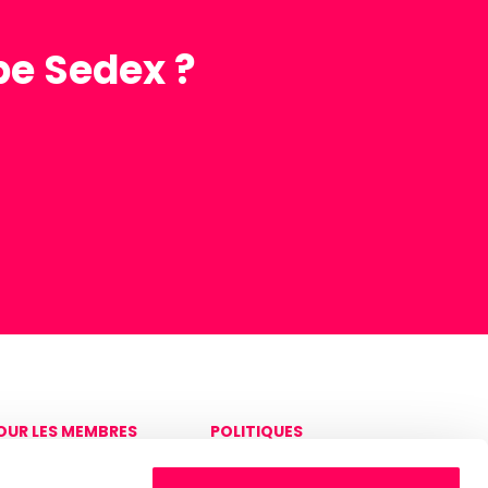
pe Sedex ?
OUR LES MEMBRES
POLITIQUES
onnexion à la
Politique de
lateforme Sedex
confidentialité et de