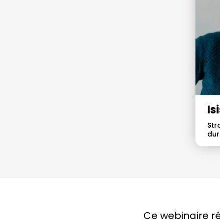
Is
Str
dur
Ce webinaire ré