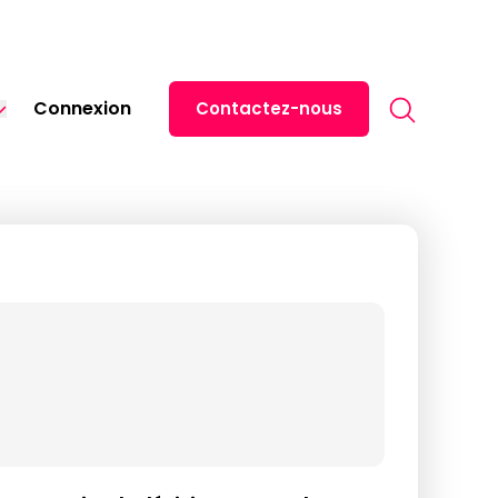
Search for:
Connexion
Contactez-nous
English
Español
s liés aux droits
中文 (中国)
ement
日本語
ไทย
Tiếng Việt
Italiano
Deutsch