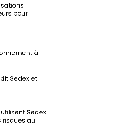
isations
seurs pour
sionnement à
udit Sedex et
utilisent Sedex
s risques au