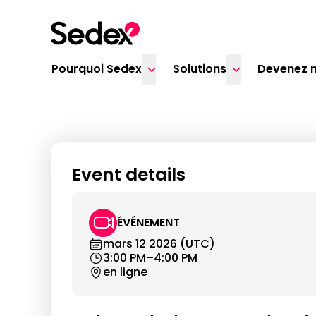
Skip to content
Pourquoi Sedex
Solutions
Devenez 
De la découverte à l
humains dans les 
Event details
ÉVÉNEMENT
mars 12 2026 (UTC)
3:00 PM–4:00 PM
en ligne