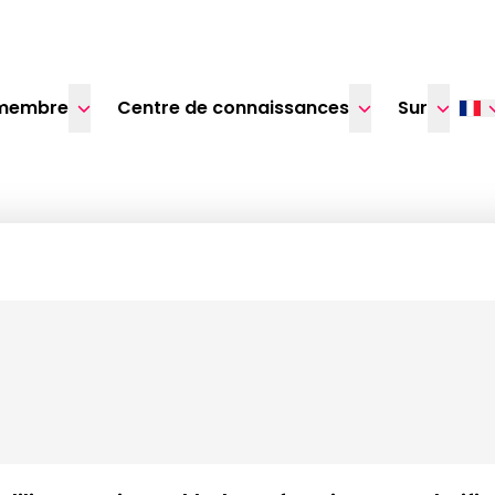
membre
Centre de connaissances
Sur
’action : gérer les risque
chaînes d’approvisionn