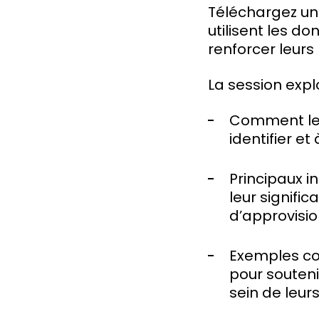
Téléchargez un
utilisent les d
renforcer leurs
La session expl
Comment les
identifier et 
Principaux i
leur signific
d’approvis
Exemples con
pour souteni
sein de leu