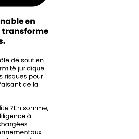
nnable en
) transforme
s.
rôle de soutien
rmité juridique.
s risques pour
faisant de la
lité ?En somme,
diligence à
 chargées
vironnementaux