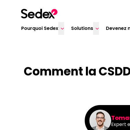
Skip to content
Pourquoi Sedex
Solutions
Devenez 
Comment la CSDDD 
Tomas
Expert e