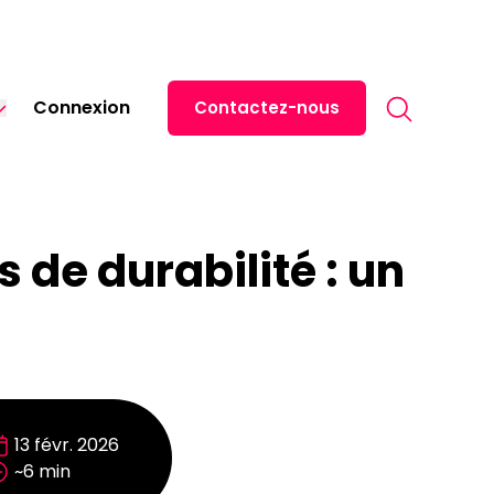
Search for:
Connexion
Contactez-nous
English
Español
Italiano
de durabilité : un
Deutsch
13 févr. 2026
~6 min