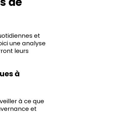
s de
uotidiennes et
oici une analyse
ront leurs
ques à
veiller à ce que
ouvernance et