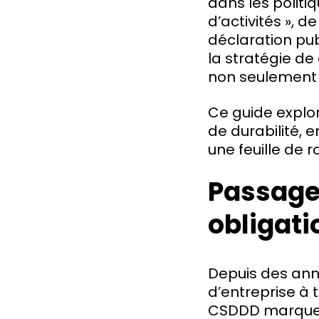
dans les politiq
d’activités », d
déclaration pub
la stratégie de
non seulement 
Ce guide explor
de durabilité, 
une feuille de r
Passage 
obligati
Depuis des anné
d’entreprise à 
CSDDD marque u