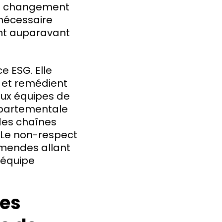
e changement
 nécessaire
nt auparavant
e ESG. Elle
t et remédient
aux équipes de
épartementale
 des chaînes
 Le non-respect
amendes allant
l'équipe
les