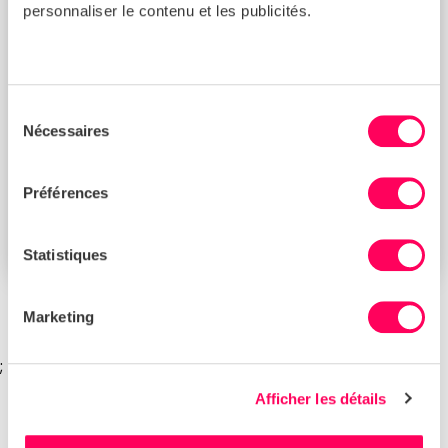
personnaliser le contenu et les publicités.
Sélection
Nécessaires
du
consentement
Préférences
Comment se conformer à la loi britannique
sur l’esclavage moderne : exigences pour
les entreprises
Statistiques
Marketing
;
Afficher les détails
ENTREPRISE
Sur