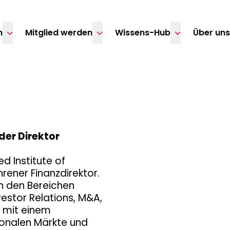
n
Mitglied werden
Wissens-Hub
Über un
der Direktor
d Institute of
ener Finanzdirektor.
in den Bereichen
vestor Relations, M&A,
t mit einem
ionalen Märkte und