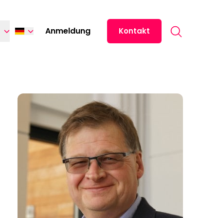
Search for:
s
Anmeldung
Kontakt
English
Español
中文 (中国)
日本語
ไทย
Tiếng Việt
Italiano
Français