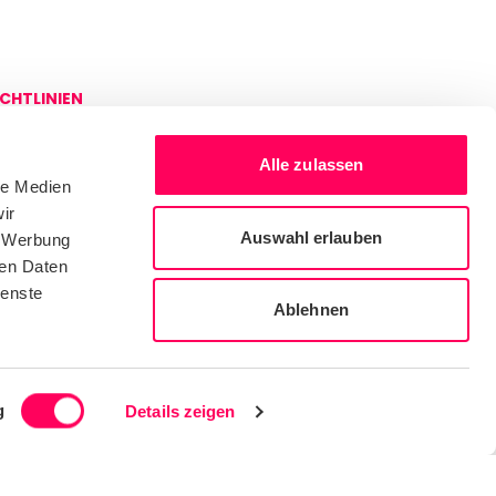
ICHTLINIEN
atenschutz- und
okie-Richtlinie
Alle zulassen
egierungsführung
le Medien
ir
Auswahl erlauben
, Werbung
ren Daten
ienste
Ablehnen
g
Details zeigen