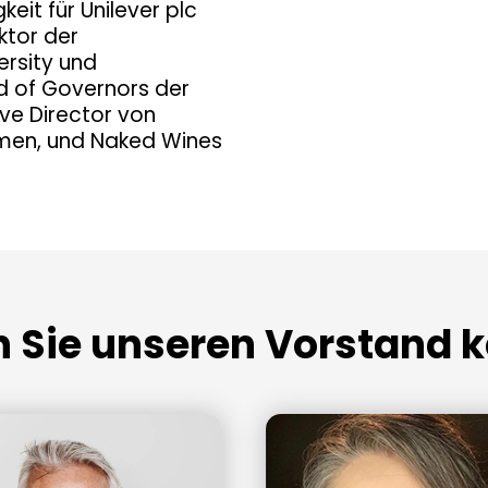
keit für Unilever plc
ktor der
ersity und
rd of Governors der
ive Director von
men, und Naked Wines
n Sie unseren Vorstand 