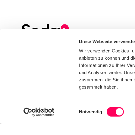
Diese Webseite verwende
Sign up to our Newsletter
Wir verwenden Cookies, um
Stay up to date with all the latest news, events
anbieten zu können und di
and industry insights from Sedex
Informationen zu Ihrer Ve
und Analysen weiter. Unse
zusammen, die Sie ihnen b
gesammelt haben.
Einwilligungsauswahl
Notwendig
We care about the protection of your data. Read our
Privacy
Policy
.