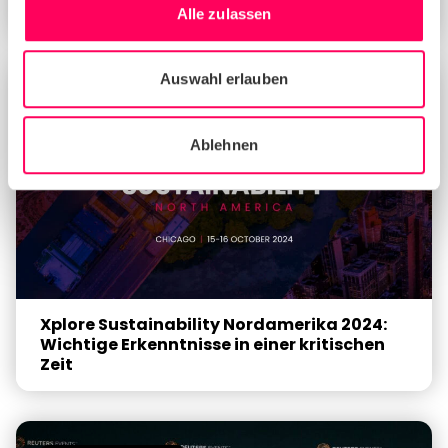
Nachhaltigkeitsberatungsdienste ein
Alle zulassen
Auswahl erlauben
NACHRICHTEN
Ablehnen
Xplore Sustainability Nordamerika 2024:
Wichtige Erkenntnisse in einer kritischen
Zeit