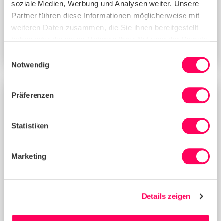
soziale Medien, Werbung und Analysen weiter. Unsere
Partner führen diese Informationen möglicherweise mit
weiteren Daten zusammen, die Sie ihnen bereitgestellt
haben oder die sie im Rahmen Ihrer Nutzung der Dienste
gesammelt haben.
Sedex wird GRI-Lizenzpartner
Einwilligungsauswahl
Notwendig
Präferenzen
NACHRICHTEN
Statistiken
Marketing
Details zeigen
Sedex führt