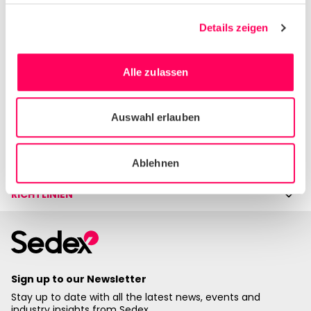
Steuerrichtlinie und Standard-
Nutzungsbedingungen, finden Sie im
Details zeigen
Fußer der Website.
Alle zulassen
HILFE & UNTERSTÜTZUNG
Auswahl erlauben
Kontaktieren Sie uns
FÜR MITGLIEDER
Ablehnen
RICHTLINIEN
Sign up to our Newsletter
Stay up to date with all the latest news, events and
industry insights from Sedex