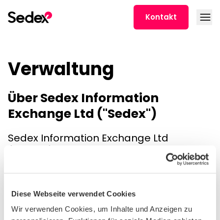
Skip to content
Open
Kontakt
Verwaltung
Über Sedex Information
Exchange Ltd ("Sedex")
Sedex Information Exchange Ltd
("Sedex") ist ein privates Unternehmen,
das durch seine Satzung verwaltet wird.
Sedex betreibt die
Sedex-Plattform
,
Bewertungsinstrumente (einschließlich
Diese Webseite verwendet Cookies
der
SMETA-Auditmethodik
) und
Wir verwenden Cookies, um Inhalte und Anzeigen zu
Dienstleistungen für Unternehmen in der