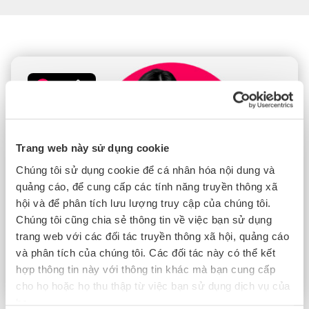
SỰ KIỆN
Trang web này sử dụng cookie
Chúng tôi sử dụng cookie để cá nhân hóa nội dung và
quảng cáo, để cung cấp các tính năng truyền thông xã
hội và để phân tích lưu lượng truy cập của chúng tôi.
Chúng tôi cũng chia sẻ thông tin về việc bạn sử dụng
TRỰC TUYẾN
|
THG 3 25 2026
trang web với các đối tác truyền thông xã hội, quảng cáo
Thúc đẩy tuân thủ thẩm định: Tận dụng
và phân tích của chúng tôi. Các đối tác này có thể kết
SMETA và Sedex trong chuỗi cung ứng toàn
hợp thông tin này với thông tin khác mà bạn cung cấp
cầu
cho họ hoặc họ thu thập từ việc bạn sử dụng dịch vụ của
họ.