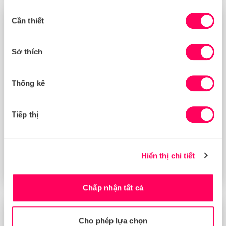
Lựa
Cần thiết
chọn
SỰ KIỆN
chấp
thuận
Sở thích
Thống kê
Tiếp thị
TRỰC TUYẾN
|
THG 3 12 2026
Hiển thị chi tiết
Từ khám phá đến hành động: quản lý rủi ro
nhân quyền trong chuỗi cung ứng
Chấp nhận tất cả
SỰ KIỆN
Cho phép lựa chọn