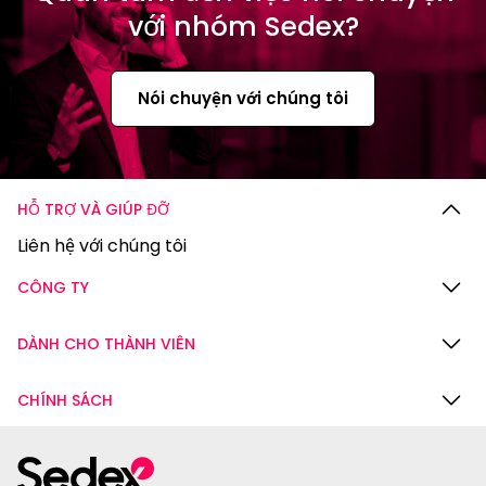
với nhóm Sedex?
Nói chuyện với chúng tôi
HỖ TRỢ VÀ GIÚP ĐỠ
Liên hệ với chúng tôi
CÔNG TY
DÀNH CHO THÀNH VIÊN
CHÍNH SÁCH