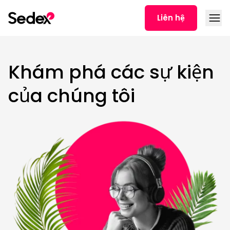
Skip to content
Open
Liên hệ
Khám phá các sự kiện
của chúng tôi