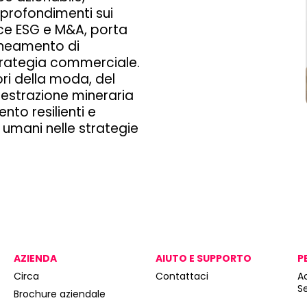
profondimenti sui
nce ESG e M&A, porta
lineamento di
strategia commerciale.
ri della moda, del
'estrazione mineraria
to resilienti e
ti umani nelle strategie
AZIENDA
AIUTO E SUPPORTO
P
Circa
Contattaci
A
S
Brochure aziendale