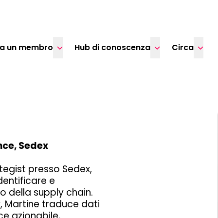
ta un membro
Hub di conoscenza
Circa
ence, Sedex
ategist presso Sedex,
dentificare e
o della supply chain.
x,
Martine
traduce dati
nce azionabile,