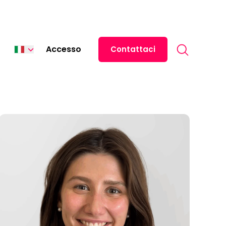
Search for:
Accesso
Contattaci
English
Español
中文 (中国)
日本語
ไทย
Tiếng Việt
Deutsch
Français