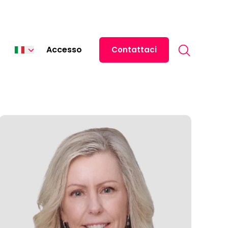
Search for:
Accesso
Contattaci
English
Español
中文 (中国)
日本語
ไทย
Tiếng Việt
Deutsch
Français