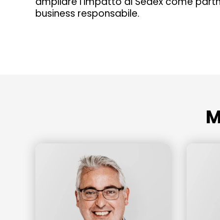
ampliare l'impatto di Sedex come partne
business responsabile.
M