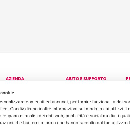
AZIENDA
AIUTO E SUPPORTO
P
Circa
Contattaci
A
S
 cookie
Brochure aziendale
rsonalizzare contenuti ed annunci, per fornire funzionalità dei so
ffico. Condividiamo inoltre informazioni sul modo in cui utilizzi il 
 occupano di analisi dei dati web, pubblicità e social media, i qual
azioni che hai fornito loro o che hanno raccolto dal tuo utilizzo d