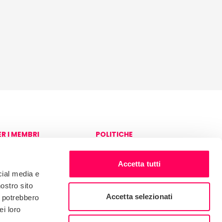
ER I MEMBRI
POLITICHE
ccesso alla piattaforma
Informativa sulla privacy
edex
e sui cookie
Accetta tutti
Governo
cial media e
nostro sito
Accetta selezionati
i potrebbero
ei loro