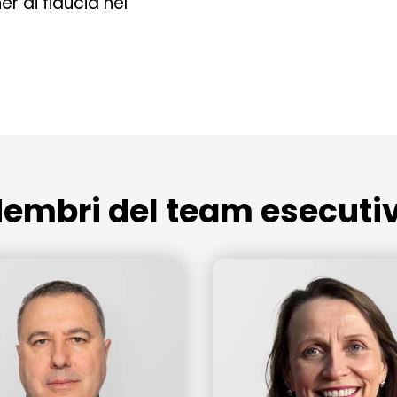
r di fiducia nel
embri del team esecuti