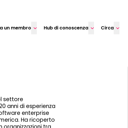
ta un membro
Hub di conoscenza
Circa
el settore
20 anni di esperienza
software enterprise
merica. Ha ricoperto
in organizzazioni tra