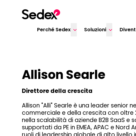
Skip to content
Perché Sedex
Soluzioni
Diven
Allison Searle
Direttore della crescita
Allison "Alli" Searle è una leader senior n
commerciale e della crescita con oltre 
nella scalabilità di aziende B2B SaaS e 
supportati da PE in EMEA, APAC e Nord A
ruoli di leadership globale di alto livello 