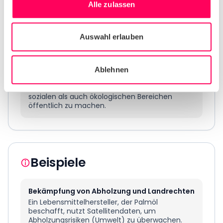
Alle zulassen
4. Kommunizieren und berichten
Transparenz ist der letzte, entscheidende
Auswahl erlauben
Schritt. Stakeholder – darunter Investoren,
Kunden und Regulierungsbehörden – erwarten
klare Berichte darüber, wie Sie HREDD verwalten.
Das bedeutet, Ihre wichtigsten Risiken, die von
Ablehnen
Ihnen ergriffenen Maßnahmen zur Bewältigung
und die greifbaren Ergebnisse sowohl in
sozialen als auch ökologischen Bereichen
öffentlich zu machen.
Beispiele
Bekämpfung von Abholzung und Landrechten
Ein Lebensmittelhersteller, der Palmöl
beschafft, nutzt Satellitendaten, um
Abholzungsrisiken (Umwelt) zu überwachen.