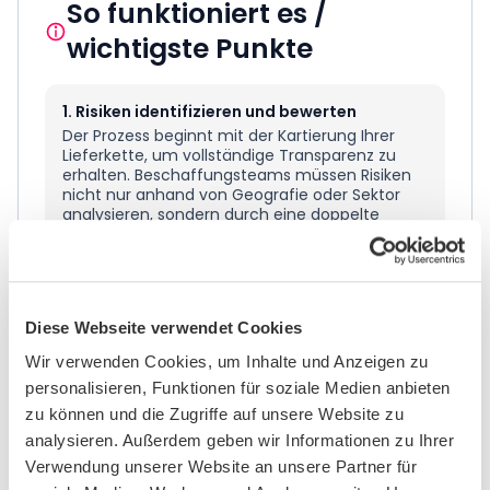
So funktioniert es /
wichtigste Punkte
1. Risiken identifizieren und bewerten
Der Prozess beginnt mit der Kartierung Ihrer
Lieferkette, um vollständige Transparenz zu
erhalten. Beschaffungsteams müssen Risiken
nicht nur anhand von Geografie oder Sektor
analysieren, sondern durch eine doppelte
Perspektive. Dies beinhaltet die Bewertung von
Lieferanten auf Menschenrechtsrisiken und
gleichzeitig die Bewertung ihres ökologischen
Fußabdrucks, wie Wasserverbrauch,
Abfallentsorgungspraktiken und CO₂-
Diese Webseite verwendet Cookies
Emissionen.
Wir verwenden Cookies, um Inhalte und Anzeigen zu
personalisieren, Funktionen für soziale Medien anbieten
2. Auswirkungen verhindern und abmildern
zu können und die Zugriffe auf unsere Website zu
Sobald Risiken priorisiert sind, müssen Sie
analysieren. Außerdem geben wir Informationen zu Ihrer
Maßnahmen ergreifen, um die
Wahrscheinlichkeit von Schäden zu verringern.
Verwendung unserer Website an unsere Partner für
Dies kann die Aktualisierung der Lieferanten-